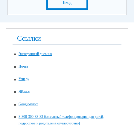
Вход
Ссылки
Электронный дневник
Почта
Учи.ру
ЯКласс
Google-класс
8-800-300-83-83 бесплатный телефон доверия для детей,
подростков и родителей (круглосуточно)